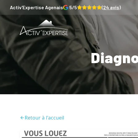
Activ'Expertise
Agenais
5
/5
(
24
avis)
Diagno
Retour à l'accueil