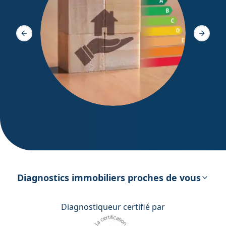
Diagno
Slide précédente
Slide s
DPE – Diagnostic de Performance
énergétique
Diagnostics immobiliers proches de vous
Diagnostiqueur certifié par