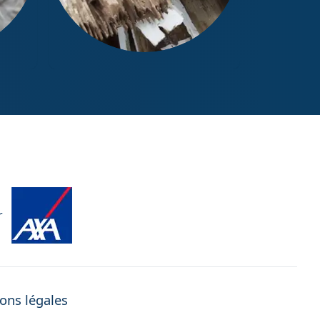
Diagnostic Termites / État
parasitaire
r
ons légales