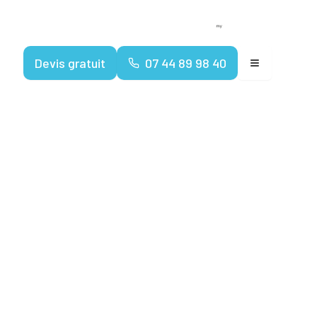
Devenir franchisé
Espace client
Devis gratuit
07 44 89 98 40
rix en
er