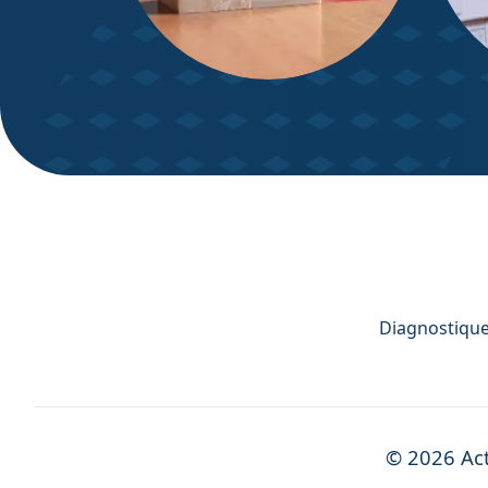
DPE – Diagnostic de
Diagn
Performance énergétique
Diagnostiqueu
©
2026
Act