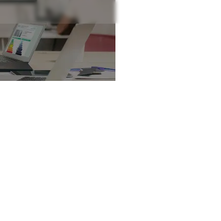
uoi la qualité a un p
iagnostic immobili