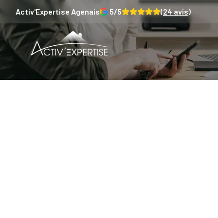
Activ'Expertise
Agenais
5
/5
(
24
avis)
Pourq
d